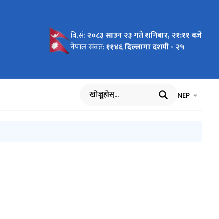
वि.सं:
२०८३ साउन २३ गते शनिबार, २१:११ बजे
०२/२८
/२८
ई अत्यन्त
र्नका लागि
नेपाल संवत:
११४६ दिल्लागा दशमी - २५
भाषा चयन गर्नुह
भाषा प
NEP
खोज्नुहोस्