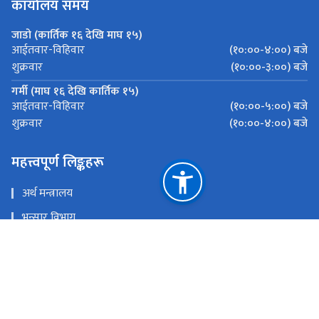
कार्यालय समय
जाडो (कार्तिक १६ देखि माघ १५)
(१०:००-४:००) बजे
आईतवार-विहिवार
(१०:००-३:००) बजे
शुक्रवार
गर्मी (माघ १६ देखि कार्तिक १५)
(१०:००-५:००) बजे
आईतवार-विहिवार
(१०:००-४:००) बजे
शुक्रवार
महत्त्वपूर्ण लिङ्कहरू
अर्थ मन्त्रालय
भन्सार विभाग
ईमेल चेक गर्नुहोस्
ई-हाजिर चेक गर्नुहोस्
राष्ट्रिय प्राकृतिक स्रोत तथा वित्त आयोग