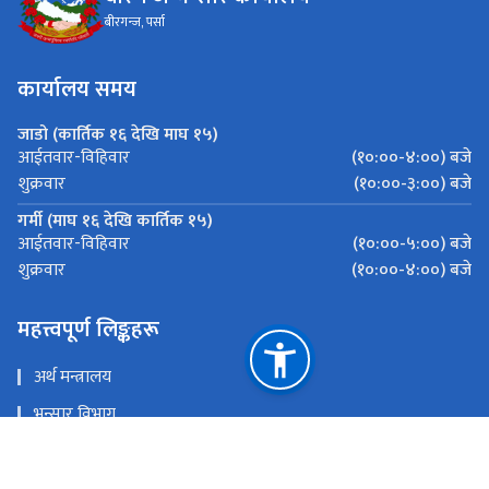
बीरगन्ज, पर्सा
कार्यालय समय
जाडो (कार्तिक १६ देखि माघ १५)
(१०:००-४:००) बजे
आईतवार-विहिवार
(१०:००-३:००) बजे
शुक्रवार
गर्मी (माघ १६ देखि कार्तिक १५)
(१०:००-५:००) बजे
आईतवार-विहिवार
(१०:००-४:००) बजे
शुक्रवार
महत्त्वपूर्ण लिङ्कहरू
अर्थ मन्त्रालय
भन्सार विभाग
ईमेल चेक गर्नुहोस्
ई-हाजिर चेक गर्नुहोस्